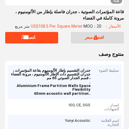
2
4
/
قاعة المؤتمرات الصوتية ، جدران فاصلة بإطار من الألومنيوم ،
مرونة كاملة في الفضاء
الأسعار：US$108.5 Per Square Meter
MOQ：20 متر مربع
افضل سعر
ﺎﺘﺼﻟ ﺍﻶﻧ
منتوج وصف
تسليط الضوء
جدران التقسيم بإطار الألومنيوم بقاعة المؤتمرات ،
جدران التقسيم ذات الإطار الألومنيوم ، مرونة الفضاء
، قسم الجدار الصوتي 65 مم
,
Aluminium Frame Partition Walls Space
Flexibility
,
65mm acoustic wall partition
إصدار
ISO, CE, SGS
الشهادات
اسم العلامة
Yunyi Acoustic
التجارية