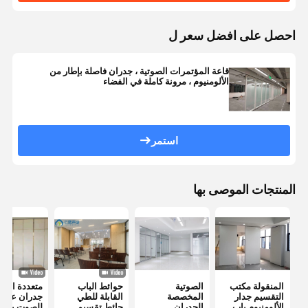
احصل على افضل سعر ل
قاعة المؤتمرات الصوتية ، جدران فاصلة بإطار من
الألومنيوم ، مرونة كاملة في الفضاء
استمر
المنتجات الموصى بها
المنقولة مكتب
الصوتية
حوائط الباب
متعددة الأغ
التقسيم جدار
المخصصة
القابلة للطي
جدران عازلة
الألومنيوم باب
الجدران
حائط تقسيم
للصوت بدون