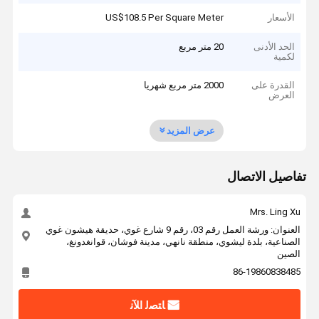
الأسعار
US$108.5 Per Square Meter
الحد الأدنى
20 متر مربع
لكمية
القدرة على
2000 متر مربع شهريا
العرض
عرض المزيد
تفاصيل الاتصال
Mrs. Ling Xu
العنوان: ورشة العمل رقم 03، رقم 9 شارع غوي، حديقة هيشون غوي
الصناعية، بلدة ليشوي، منطقة نانهي، مدينة فوشان، قوانغدونغ،
الصين
86-19860838485
ﺎﺘﺼﻟ ﺍﻶﻧ