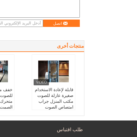
اتصل
منتجات أخرى
قابلة لإعادة الاستخدام
خفف من
صغيرة عازلة للصوت
للصوت 
مكتب المنزل جراب
متحرك 
امتصاص الصوت
الصمت
الاسم:
مكبر الهاتف
الجلوس
التطبيق:
مكتب عام
استخدا
صناع:
هيكل الألومنيوم
منتج:
قم
طلب اقتباس
المزايا:
قابلة لإعادة الا
المزايا:
ستخدام