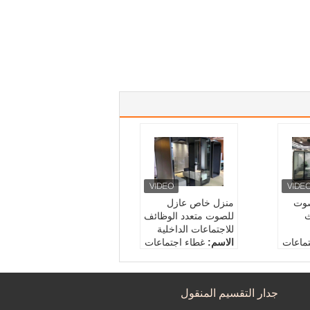
صوت
منزل خاص عازل
ث
للصوت متعدد الوظائف
للاجتماعات الداخلية
ماعات
الاسم:
غطاء اجتماعات
عازل للصوت
مواد:
الزجاج والألومنيو
حصول:
م
جدار التقسيم المنقول
السعة:
2
1.61 مت
الحجم متوفر:
من قيا