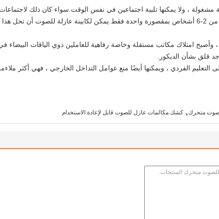
كة مشغولة ، ولا يمكنها تلبية اجتماعين في نفس الوقت.سواء كان ذلك لاجتماعات 
كثير من الحالات ، يمكن إجراء اجتماع جماعي من 2-6 أشخاص بمقصورة واحدة فقط.يمكن لكابينة عازلة 
، وأصبح امتلاك مكاتب مستقلة وخاصة رفاهية للعاملين ذوي الياقات البيضاء
جد قلق بشأن الديكور.
لتعليم الفردي ، ويمكنها أيضًا منع عوامل التداخل الخارجي ، فهي أكثر ملاءمة
,
صوت متحرك
كشك مكالمات عازل للصوت قابل لإعادة الاستخدام