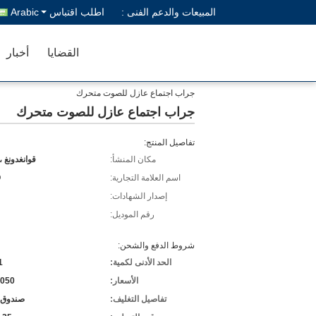
المبيعات والدعم الفنى :
اطلب اقتباس
Arabic
القضايا
أخبار
جراب اجتماع عازل للصوت متحرك
جراب اجتماع عازل للصوت متحرك
تفاصيل المنتج:
مكان المنشأ:
قوانغدونغ ،
اسم العلامة التجارية:
O
إصدار الشهادات:
رقم الموديل:
شروط الدفع والشحن:
الحد الأدنى لكمية:
1 قط
الأسعار:
,050
تفاصيل التغليف:
صندوق 