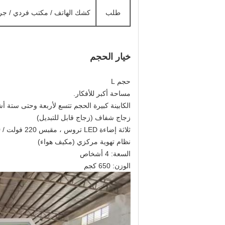
طلب
كشك الهاتف / مكتب فردي / جرا
خيار الحجم
حجم L
مساحة أكبر للأفكار.
الكابينة كبيرة الحجم تتسع لأربعة وحتى ستة
زجاج شفاف (زجاج قابل للتبديل)
ثلاثة إضاءة LED تروس ، مقبس 220 فولت / 110 فولت مع واجهة USB وواجهة شبكة
نظام تهوية مركزي (مكيف هواء)
السعة: 4 أشخاص
الوزن: 650 كجم