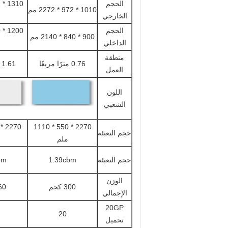
الحجم
1010 * 972 * 2272 مم
الخارجي
الحجم
900 * 840 * 2140 مم
الداخلي
منطقة
0.76 مترًا مربعًا
1.61 مترًا مربعًا
العمل
اللون
الشعبي
2270 * 550 * 1110
حجم التعبئة
ملم
حجم التعبئة
1.39cbm
bm
الوزن
300 كجم
460 
الإجمالي
20GP
20
تحميل