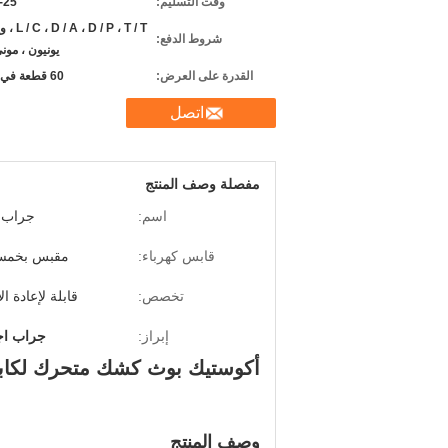
وقت التسليم:
12-25
D / P ، T / T
شروط الدفع:
يونيون ، مون
القدرة على العرض:
60 قطعة في الشهر
اتصل
مفصلة وصف المنتج
اسم:
جراب ا
قابس كهرباء:
مقبس بخمس
تخصص:
قابلة لإعادة ا
إبراز:
جراب اج
أكوستيك بوث كشك متحرك لكابي
وصف المنتج