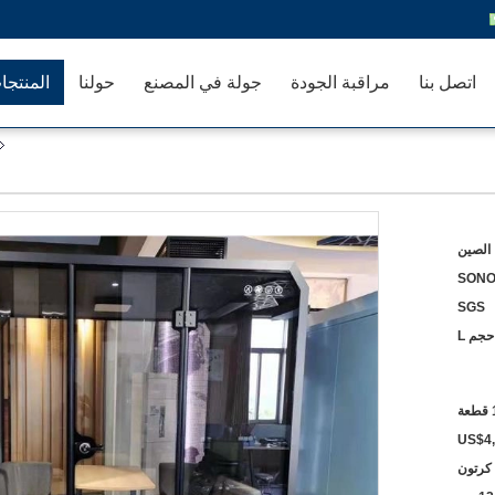
اتصل بنا
مراقبة الجودة
جولة في المصنع
حولنا
المنتجا
 الصين
SON
SGS
حجم L
عة
US$4
كرتون