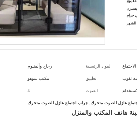
 يوم
L / C ، D / A ،  ، ويسترن
ي جرام
لاجتماع
المواد الرئيسية:
زجاج وألمنيوم
ة ثقوب
تطبيق:
مكتب سوهو
لاستخدام
الصوت:
4
تماع عازل للصوت متحرك
,
جراب اجتماع عازل للصوت متحرك
نة هاتف المكتب والمنزل