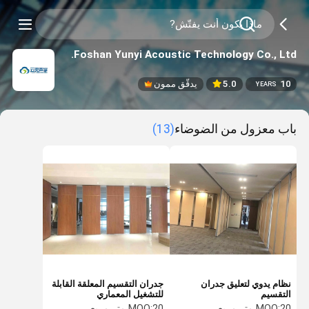
Foshan Yunyi Acoustic Technology Co., Ltd.
10
5.0
يدقّق ممون
YEARS
باب معزول من الضوضاء
(13)
نظام يدوي لتعليق جدران
جدران التقسيم المعلقة القابلة
التقسيم
للتشغيل المعماري
20 متر مربع
MOQ:
20 متر مربع
MOQ: