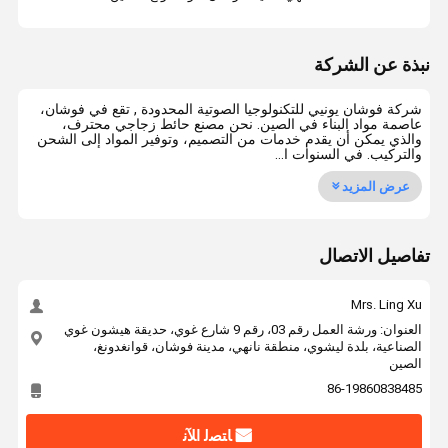
نبذة عن الشركة
شركة فوشان يونيي للتكنولوجيا الصوتية المحدودة , تقع في فوشان،
عاصمة مواد البناء في الصين. نحن مصنع حائط زجاجي محترف،
والذي يمكن أن يقدم خدمات من التصميم، وتوفير المواد إلى الشحن
والتركيب. في السنوات ا...
عرض المزيد
تفاصيل الاتصال
Mrs. Ling Xu
العنوان: ورشة العمل رقم 03، رقم 9 شارع غوي، حديقة هيشون غوي
الصناعية، بلدة ليشوي، منطقة نانهي، مدينة فوشان، قوانغدونغ،
الصين
86-19860838485
ﺎﺘﺼﻟ ﺍﻶﻧ