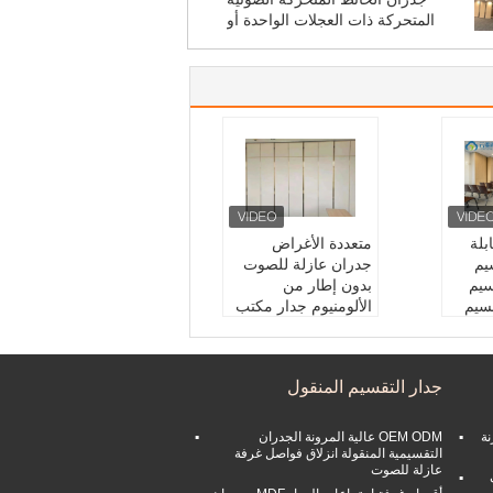
المتحركة ذات العجلات الواحدة أو
المزدوجة
بلة
متعددة الأغراض
يم
جدران عازلة للصوت
يم
بدون إطار من
سيم
الألومنيوم جدار مكتب
إطار:
الألومنيوم
خيار سطح:
النسيج الص
حائط ا
وتي
جدار التقسيم المنقول
سمك:
65 ملم/80 مل
 التقل
م/100 ملم
التطبيق:
مؤتمر
نة
OEM ODM عالية المرونة الجدران
80/10
التقسيمية المنقولة انزلاق فواصل غرفة
عازلة للصوت