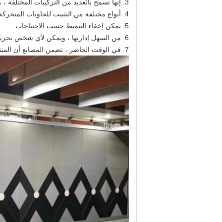
3. إنها تسمح بالعديد من التركيبات المختلفة ، من أقسام الخرسانة المزججة إلى الأبواب.
4. أنواع مختلفة من التثبيت للحاويات المتحركة: تلسكوبي ، برغي ، أو قفل.
5. يمكن إخفاء التنميط حسب الاحتياجات.
6. من السهل إدارتها ، ويمكن لأي شخص تحريكها والتعلم باتباع المؤشرات البسيطة التي يرسلها المصنع.
7. في الوقت الحاضر ، تضمن المصانع أن المنتج الذي ينتج عنه صيانة منخفضة.