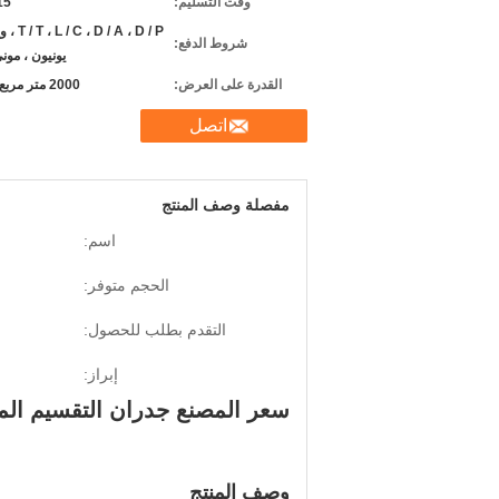
وقت التسليم:
7-15
D / A ، D / P
شروط الدفع:
يونيون ، مون
القدرة على العرض:
2000 متر مربع شهريا
اتصل
مفصلة وصف المنتج
اسم:
الحجم متوفر:
التقدم بطلب للحصول:
إبراز:
سعر المصنع جدران التقسيم المن
وصف المنتج