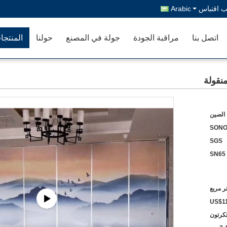
 اقتباس
Arabic
اتصل بنا
مراقبة الجودة
جولة في المصنع
حولنا
المنتجا
 الصين
SON
SGS
SN65
US$11
لكرتون