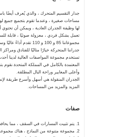
جدار التقسيم المتحرك ، والذي يُعرف أيضًا ب
مساحات صغيرة ، وعندما تقوم بتجميع جميع لوحات
لها وظيفة الجدران العادية ، ويمكن أن تحتوي أي
تعمل بشكل فردي ، معزولة صوتيًا ، قابلة للس
جدراننا المتحركة خيارًا مثاليًا للفنادق ومرا
تستخدم مجموعة المواصفات العالية لدينا أحدث
المعتمدة بالكامل في المملكة المتحدة.نقوم ب
وأعلى المعايير وراحة البال المطلقة.
الجدران المنقولة هي أسهل وأسرع طريقة لإنشا
المزيد والمزيد من المساحات.
صفات
1. يتم تثبيت المسارات في السقف ، مما يحافظ على الأرضية خالية من أي عوائق.يتم استخدام السقف المعلق المصمم خصيصًا لوضع الجدار المتحرك.
2. مجموعة متنوعة من النماذج ، هناك مجموعة كبيرة من التشطيبات المختلفة للاختيار من بينها.