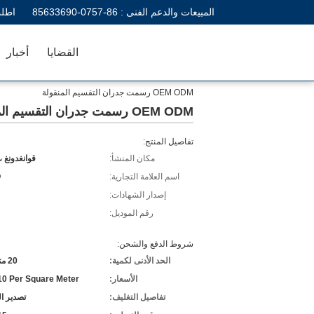
المبيعات والدعم الفنى :
86-0757-85633690
اطلب
القضايا
أخبار
OEM ODM رسمت جدران التقسيم المنقولة
OEM ODM رسمت جدران التقسيم المنقولة
تفاصيل المنتج:
مكان المنشأ:
قوانغدونغ ،
اسم العلامة التجارية:
O
إصدار الشهادات:
رقم الموديل:
شروط الدفع والشحن:
الحد الأدنى لكمية:
20 متر مربع
الأسعار:
0 Per Square Meter
تفاصيل التغليف:
تصدير ا