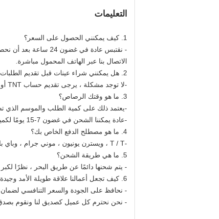
التعليمات
1. كيف يمكنني الحصول على السعر؟
- نقتبس عادة في غضون
الاتصال بنا عبر الهاتف المحمول مباشرة.
2. هل يمكنني شراء عينات قبل تقديم الطلبات؟
-لا توجد مشكلة ، يرجى تقديم حساب TNT أو DHL الخاص بك ، وسوف نرسل لك عينات مجانية.
3. ما هو وقتك الرصاص؟
-يعتمد ذلك على كمية الطلب والموسم الذي تض
-عادة يمكننا الشحن في غضون 7-15 يومًا لكمية صغيرة ، وحوالي 30 يومًا لكمية كبيرة.
4. ما هو مصطلح الدفع الخاص بك؟
-T / T ، ويسترن يونيون ، موني جرام ، وباي بال.هذا قابل للتفاوض.
5. ما هي طريقة الشحن؟
- يتم شحنها دائمًا عن طريق البحر ، نظرًا لكبر
6. كيف تجعل أعمالنا علاقة طويلة الأمد وجيدة؟
- نحافظ على الجودة والسعر التنافسي لضمان اس
- نحن نحترم كل عميل كصديق لنا ونقوم بصدق 