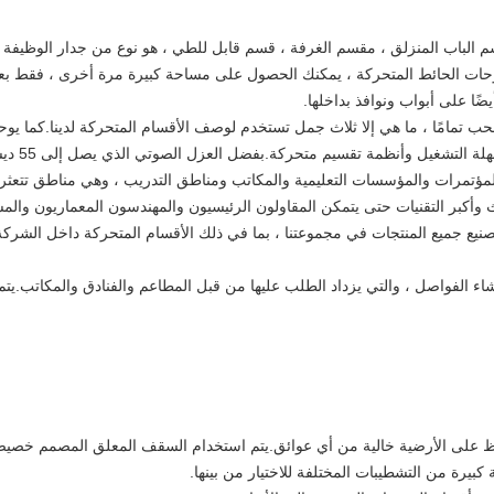
اسم الباب المنزلق ، مقسم الغرفة ، قسم قابل للطي ، هو نوع من جدار الوظيفة
 الحائط المتحركة ، يمكنك الحصول على مساحة كبيرة مرة أخرى ، فقط بعد 10 دقائ
ضًا على أبواب ونوافذ بداخلها.
حب تمامًا ، ما هي إلا ثلاث جمل تستخدم لوصف الأقسام المتحركة لدينا.كما يو
مجموعاتنا 5
كز المؤتمرات والمؤسسات التعليمية والمكاتب ومناطق التدريب ، وهي مناطق تتعثر
 وأكبر التقنيات حتى يتمكن المقاولون الرئيسيون والمهندسون المعماريون والم
تصنيع جميع المنتجات في مجموعتنا ، بما في ذلك الأقسام المتحركة داخل الشر
ء الفواصل ، والتي يزداد الطلب عليها من قبل المطاعم والفنادق والمكاتب.يت