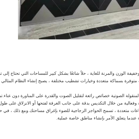
ن المتحركة من Sono ، النحيفة وخفيفة الوزن والمرنة للغاية ، حلاً شائعًا بشكل كبير للمساحات التي ت
متوفرة بسماكة متعددة وخيارات تشطيب مختلفة ، يصبح إنشاء النظام المثالي لمس
لمنقولة الصوتية خصائص رائعة لتقليل الصوت والقدرة على المناورة دون عناء.تم 
عالية من خلال التكديس بدقة على جانب الغرفة لفتحها أو الانزلاق على طول
ات متعددة ، تسمح الحواجز الزجاجية للضوء بإغراق مساحتك.ومع ذلك ، في حين
مة عندما يتعلق الأمر بإنشاء مناطق خاصة عملية.