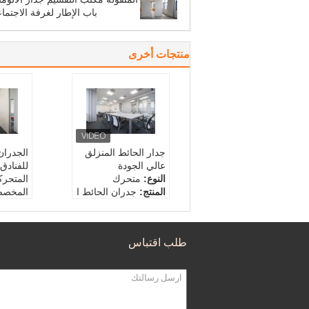
باب الإطار لغرفة الاجتما
منتجات أخرى
جدار الحائط المنزلق
الجدران
عالي الجودة
للفنادق
النوع:
متحرك
المتحرك
المنتج:
جدران الحائط ا
المخص
لمقيدة للصوت
النوع:
ا
المظهر:
التصاميم التقل
المنتج:
يدية
لمقيدة
طلب اقتباس
سماكة اللوح:
80/100/
أنهي:
ا
110mm
زجاج ، ا
سماكة ا
110mm