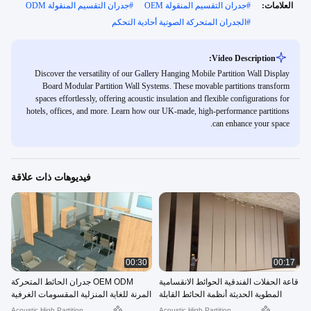
العلامات:
#
جدران التقسيم المنقولة OEM
#
جدران التقسيم المنقولة ODM
#
الجدران المتحركة الصوتية أحادية التحكم
Video Description:
Discover the versatility of our Gallery Hanging Mobile Partition Wall Display
Board Modular Partition Wall Systems. These movable partitions transform
spaces effortlessly, offering acoustic insulation and flexible configurations for
hotels, offices, and more. Learn how our UK-made, high-performance partitions
can enhance your space.
فيديوهات ذات علاقة
00:30
00:17
قاعة الحفلات الفندقية الحوائط الانقسامية
OEM ODM جدران الحائط المتحركة
المطوية الحديثة أنظمة الحائط القابلة
المرنة للغاية المنزلية المقسومات الغرفية
للعمل
العازلة للصوت
Acoustic High Partition
Acoustic High Partition